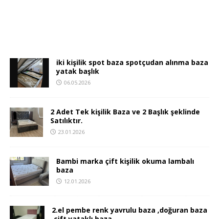
iki kişilik spot baza spotçudan alınma baza
yatak başlık
06.05.2026
2 Adet Tek kişilik Baza ve 2 Başlık şeklinde
Satılıktır.
23.01.2026
Bambi marka çift kişilik okuma lambalı
baza
12.01.2026
2.el pembe renk yavrulu baza ,doğuran baza
,çift yataklı baza