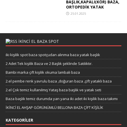
BAŞLIK,KAPALI(KÖR) BAZA,
ORTOPEDİK YATAK
25.01.2025
IKINCI EL BAZA SPOT
iki kişilik spot baza spotçudan alınma baza yatak başlık
2 Adet Tek kişilik Baza ve 2 Başlık şeklinde Satılıktır.
Bambi marka çift kişilik okuma lambalı baza
2.el pembe renk yavrulu baza ,doğuran baza ,çift yataklı baza
2.el Çok temiz kullanılmış Yataş baza başlık ve yatak seti
Baza başlık temiz durumda yan yana iki adet iki kişilik baza takımı
İKİNCİ EL AHŞAP GÖRÜNÜMLÜ BELLONA BAZA ÇİFT KİŞİLİK
KATEGORILER