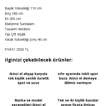
Başlık Yüksekliği 110 cm
Boy 180 cm
En 200 cm
Malzeme Suntalam
Tasarım Modern
Tipi Çift Kişilik
Yatak Yüksekliği (cm) 40 cm
FİYATI: 2500 TL
ilginizi çekebilecek ürünler:
ikinci el ahşap karyola
sıfır ayarında tekli spot
tek kişilik satılık üstelik
baza. ikinci el demeye
spot ve ucuz
dilimiz varmıyor
Marka ve model
Tek ve iki kişilik bazalar
seçenekleri ikinci el
uygun fiyata ihtiyaç