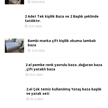
06.05.2026
2 Adet Tek kişilik Baza ve 2 Başlık şeklinde
Satılıktır.
23.01.2026
Bambi marka çift kişilik okuma lambalı
baza
12.01.2026
2.el pembe renk yavrulu baza ,doğuran baza
,çift yataklı baza
05.01.2026
2.el Çok temiz kullanılmış Yataş baza başlık
ve yatak seti
29.12.2025