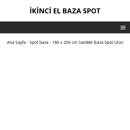
IKINCI EL BAZA SPOT
Ana Sayfa
-
Spot baza
-
180 x 200 cm Sandıklı Baza Spot Ürün