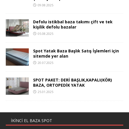
09.08.2025
Defolu istikbal baza takımı çift ve tek
kişilik defolu bazalar
05.08.2025
Spot Yatak Baza Başlık Satış İşlemleri için
sitemde yer alan
20.07.2025
SPOT PAKET: DERİ BAŞLIK,KAPALI(KÖR)
BAZA, ORTOPEDİK YATAK
25.01.2025
IKINCI EL BAZA SPOT