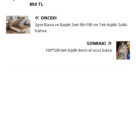
850 TL
ÖNCEKI
Spot Baza ve Başlık Seti 90×190 cm Tek Kişilik Sütlü
Kahve
SONRAKI
100*200 tek kişilik ikinci el ucuz baza