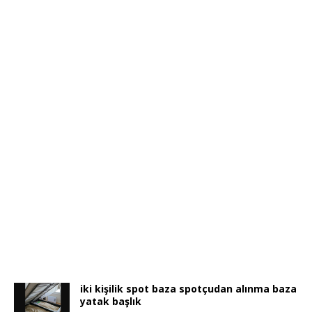
iki kişilik spot baza spotçudan alınma baza
yatak başlık