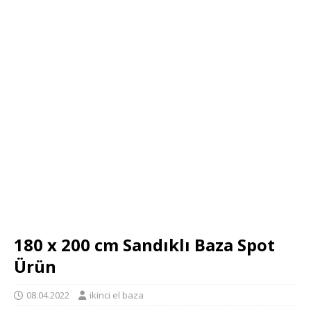
180 x 200 cm Sandıklı Baza Spot
Ürün
08.04.2022
ikinci el baza