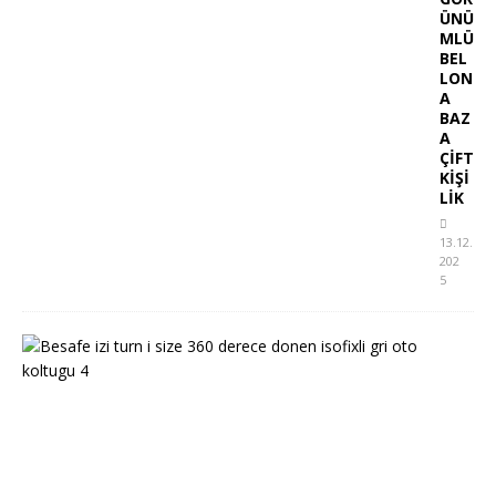
ÜNÜ
MLÜ
BEL
LON
A
BAZ
A
ÇİFT
KİŞİ
LİK
13.12.
202
5
2
.
e
l
B
e
s
a