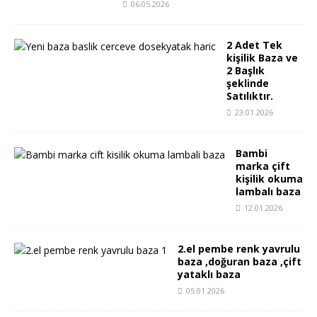
06.05.2026
2 Adet Tek
kişilik Baza ve
2 Başlık
şeklinde
Satılıktır.
23.01.2026
Bambi
marka çift
kişilik okuma
lambalı baza
12.01.2026
2.el pembe renk yavrulu
baza ,doğuran baza ,çift
yataklı baza
05.01.2026