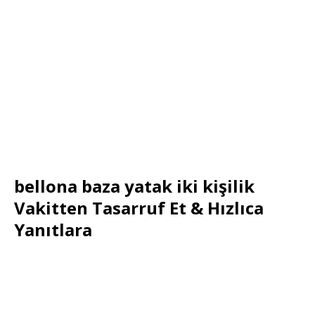
bellona baza yatak iki kişilik
Vakitten Tasarruf Et & Hızlıca
Yanıtlara