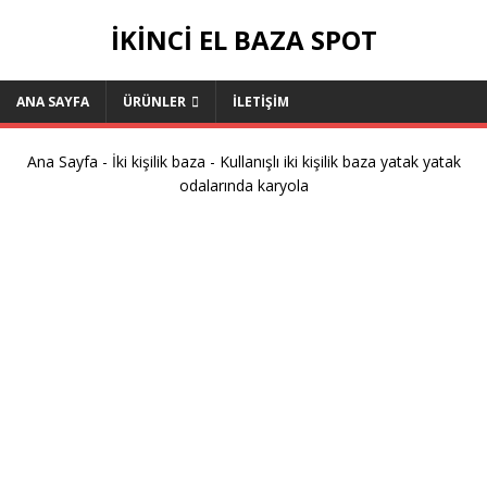
IKINCI EL BAZA SPOT
ANA SAYFA
ÜRÜNLER
İLETIŞIM
Ana Sayfa
-
İki kişilik baza
-
Kullanışlı iki kişilik baza yatak yatak
odalarında karyola