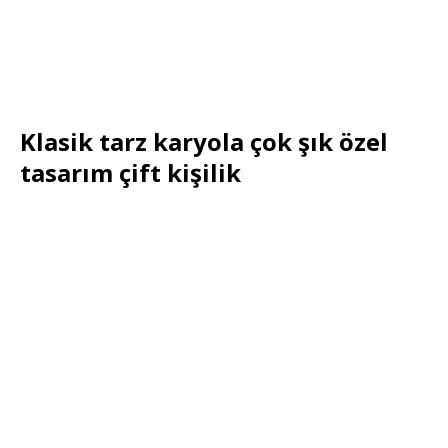
Klasik tarz karyola çok şık özel
tasarım çift kişilik