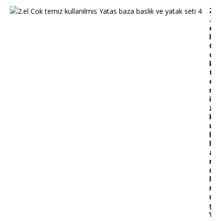
2
.
e
l
Ç
o
k
t
e
m
i
z
k
u
l
l
a
n
ı
l
m
ı
ş
Y