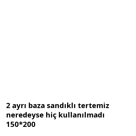
2 ayrı baza sandıklı tertemiz
neredeyse hiç kullanılmadı
150*200