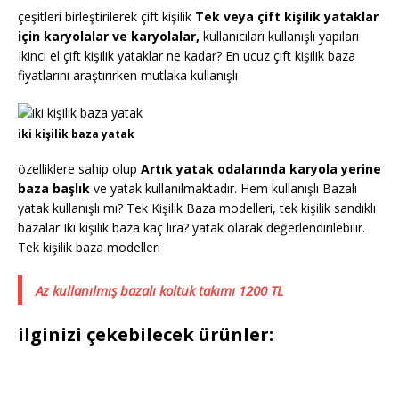
çeşitleri birleştirilerek çift kişilik
Tek veya çift kişilik yataklar
için karyolalar ve karyolalar,
kullanıcıları kullanışlı yapıları
Ikinci el çift kişilik yataklar ne kadar? En ucuz çift kişilik baza
fiyatlarını araştırırken mutlaka kullanışlı
iki kişilik baza yatak
özelliklere sahip olup
Artık yatak odalarında karyola yerine
baza başlık
ve yatak kullanılmaktadır. Hem kullanışlı Bazalı
yatak kullanışlı mı? Tek Kişilik Baza modelleri, tek kişilik sandıklı
bazalar Iki kişilik baza kaç lira? yatak olarak değerlendirilebilir.
Tek kişilik baza modelleri
Az kullanılmış bazalı koltuk takımı 1200 TL
ilginizi çekebilecek ürünler: