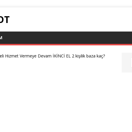
OT
IM
iteli Hizmet Vermeye Devam İKİNCİ EL 2 kişilik baza kaç?