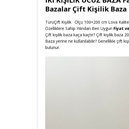
Bazalar Çift Kişilik Baza 
TürüÇift Kişilik · Ölçü 100×200 cm Lova Kalite
Özelliklere Sahip Yılından Beri Uygun
Fiyat v
Çift kişilik baza kaça kaçtır? Çift kişilik baza
Baza yerine ne kullanılabilir? Genellikle çift k
bulunur.