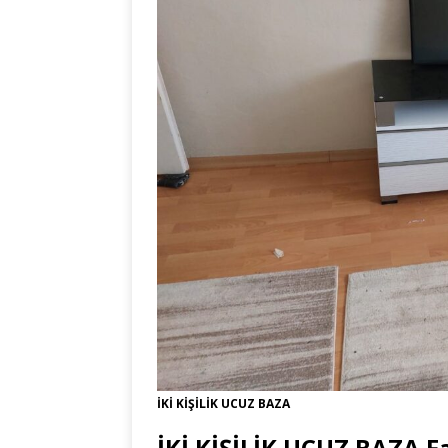
İKİ KİŞİLİK UCUZ BAZA
İKİ KİŞİLİK UCUZ BAZA F