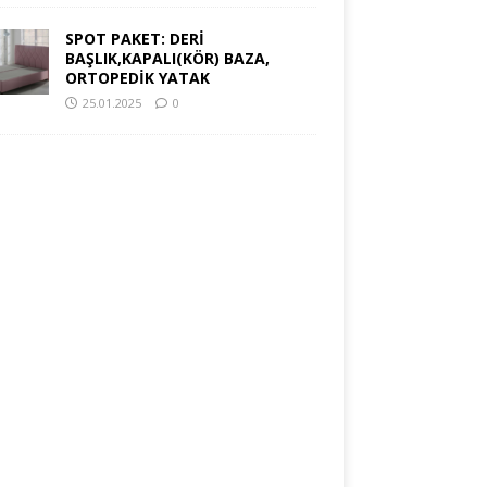
SPOT PAKET: DERİ
BAŞLIK,KAPALI(KÖR) BAZA,
ORTOPEDİK YATAK
25.01.2025
0