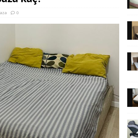
 baza
0