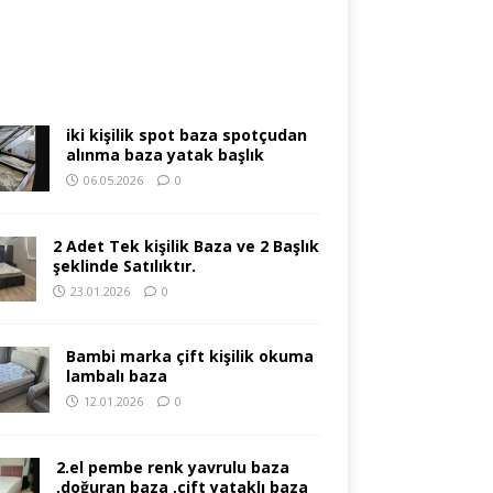
iki kişilik spot baza spotçudan
alınma baza yatak başlık
06.05.2026
0
2 Adet Tek kişilik Baza ve 2 Başlık
şeklinde Satılıktır.
23.01.2026
0
Bambi marka çift kişilik okuma
lambalı baza
12.01.2026
0
2.el pembe renk yavrulu baza
,doğuran baza ,çift yataklı baza