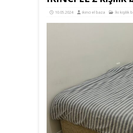
10.05.2024
ikinci el baza
İki kişilik