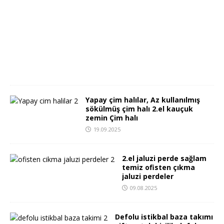
4
.
1
2
.
2
0
2
5
Yapay çim halılar, Az kullanılmış
sökülmüş çim halı 2.el kauçuk
zemin Çim halı
19.09.2025
2.el jaluzi perde sağlam
temiz ofisten çıkma
jaluzi perdeler
09.08.2025
Defolu istikbal baza takımı