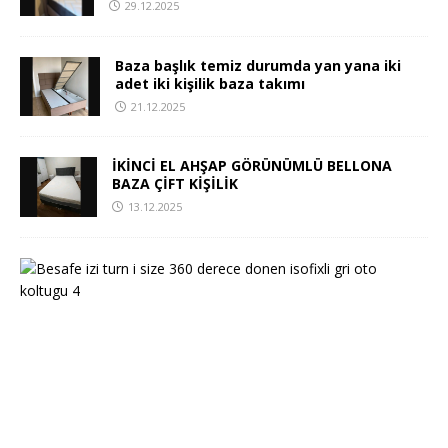
29.12.2025
Baza başlık temiz durumda yan yana iki
adet iki kişilik baza takımı
21.12.2025
İKİNCİ EL AHŞAP GÖRÜNÜMLÜ BELLONA
BAZA ÇİFT KİŞİLİK
13.12.2025
2
.
e
l
B
e
s
a
f
e
i