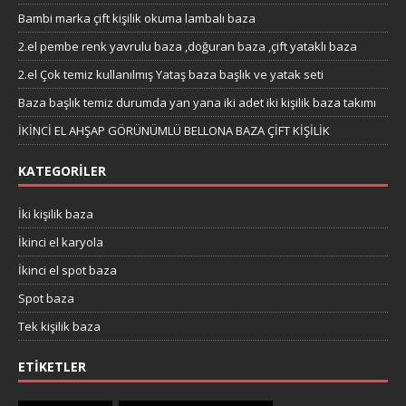
Bambi marka çift kişilik okuma lambalı baza
2.el pembe renk yavrulu baza ,doğuran baza ,çift yataklı baza
2.el Çok temiz kullanılmış Yataş baza başlık ve yatak seti
Baza başlık temiz durumda yan yana iki adet iki kişilik baza takımı
İKİNCİ EL AHŞAP GÖRÜNÜMLÜ BELLONA BAZA ÇİFT KİŞİLİK
KATEGORILER
İki kişilik baza
İkinci el karyola
İkinci el spot baza
Spot baza
Tek kişilik baza
ETIKETLER