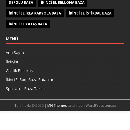
DEFOLU BAZA
IKINCI EL BELLONA BAZA
IKINCI EL IKEA KARYOLA BAZA
IKINCI EL ISTIKBAL BAZA
IKINCI EL YATAŞ BAZA
MENÜ
Ana Sayfa
İletişim
Gizlilik Politikası
İkinci El Spot Baza Satanlar
Spot Ucuz Baza Takımı
Telif hakkı © 2026 |
MH Themes
tarafından WordPress teması