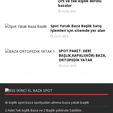
çift ve tek kişilik defolu
bazalar
05.08.2025
Spot Yatak Baza Başlık Satış
İşlemleri için sitemde yer alan
20.07.2025
SPOT PAKET: DERİ
BAŞLIK,KAPALI(KÖR) BAZA,
ORTOPEDİK YATAK
25.01.2025
IKINCI EL BAZA SPOT
iki kişilik spot baza spotçudan alınma baza yatak başlık
2 Adet Tek kişilik Baza ve 2 Başlık şeklinde Satılıktır.