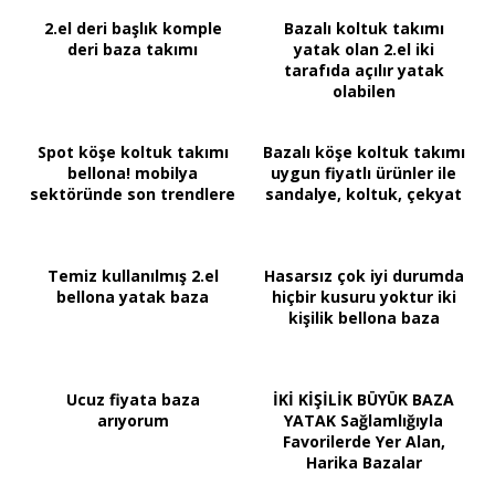
2.el deri başlık komple
Bazalı koltuk takımı
deri baza takımı
yatak olan 2.el iki
tarafıda açılır yatak
olabilen
Spot köşe koltuk takımı
Bazalı köşe koltuk takımı
bellona! mobilya
uygun fiyatlı ürünler ile
sektöründe son trendlere
sandalye, koltuk, çekyat
Temiz kullanılmış 2.el
Hasarsız çok iyi durumda
bellona yatak baza
hiçbir kusuru yoktur iki
kişilik bellona baza
Ucuz fiyata baza
İKİ KİŞİLİK BÜYÜK BAZA
arıyorum
YATAK Sağlamlığıyla
Favorilerde Yer Alan,
Harika Bazalar