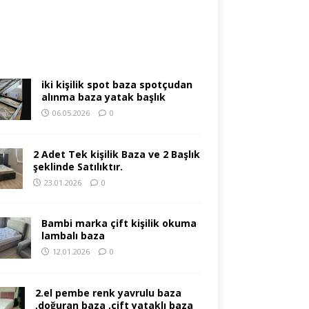
iki kişilik spot baza spotçudan
alınma baza yatak başlık
06.05.2026
0
2 Adet Tek kişilik Baza ve 2 Başlık
şeklinde Satılıktır.
23.01.2026
0
Bambi marka çift kişilik okuma
lambalı baza
12.01.2026
0
2.el pembe renk yavrulu baza
,doğuran baza ,çift yataklı baza