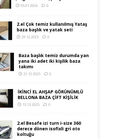
05.01.2026
0
2.el Çok temiz kullanılmış Yataş
baza başlık ve yatak seti
29.12.2025
0
Baza başlık temiz durumda yan
yana iki adet iki kişilik baza
takımı
21.12.2025
0
İKİNCİ EL AHŞAP GÖRÜNÜMLÜ
BELLONA BAZA ÇİFT KİŞİLİK
13.12.2025
0
2.el Besafe izi turn i-size 360
derece dönen isofixli gri oto
koltuğu