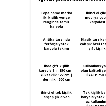
Tepe home marka
ikinci el çil
iki kisilik venge
mobilya çoc
renginde temiz
karyolası
karyola
Antika tarzında
Klasik tarz ka
ferforje yatak
çok şık özel ta
karyola takımı
çift kişilik
ikea çift kişilik
Kullanılmış y
karyola En : 150 cm |
olan kaliteli ç
Yükseklik : 22 cm |
FİYATI: 750 
derinlik : 200 cm
ikinci el tek kişilik
Tek kişilik ba
ahşap şık divan
karyola yatak
az kullanılm
FİYATI: 500 