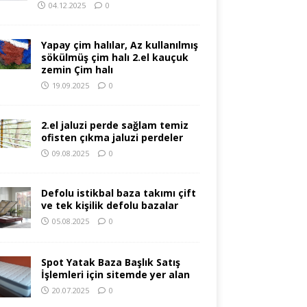
04.12.2025
0
Yapay çim halılar, Az kullanılmış
sökülmüş çim halı 2.el kauçuk
zemin Çim halı
19.09.2025
0
2.el jaluzi perde sağlam temiz
ofisten çıkma jaluzi perdeler
09.08.2025
0
Defolu istikbal baza takımı çift
ve tek kişilik defolu bazalar
05.08.2025
0
Spot Yatak Baza Başlık Satış
İşlemleri için sitemde yer alan
20.07.2025
0