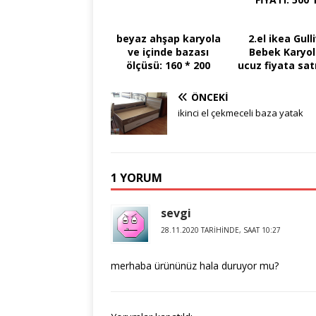
beyaz ahşap karyola
2.el ikea Gull
ve içinde bazası
Bebek Karyol
ölçüsü: 160 * 200
ucuz fiyata satı
ÖNCEKI
ikinci el çekmeceli baza yatak
1 YORUM
sevgi
28.11.2020 TARIHINDE, SAAT 10:27
merhaba ürününüz hala duruyor mu?