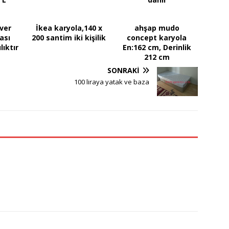
iver
İkea karyola,140 x
ahşap mudo
ası
200 santim iki kişilik
concept karyola
lıktır
En:162 cm, Derinlik
212 cm
SONRAKI
100 liraya yatak ve baza