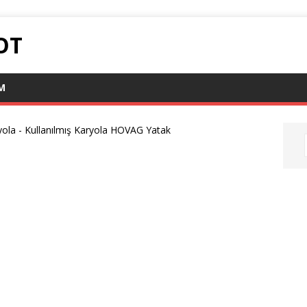
OT
IM
yola
-
Kullanılmış Karyola HOVAG Yatak