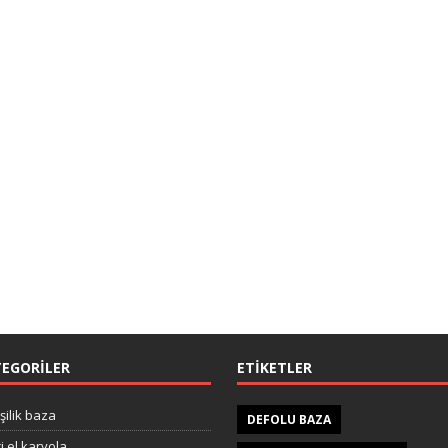
EGORILER
ETIKETLER
işilik baza
DEFOLU BAZA
ci el karyola