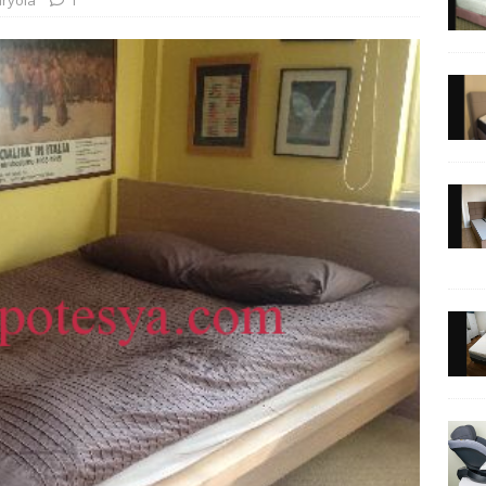
aryola
1