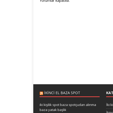
Yorumlar kapatıldı.
IKINCI EL BAZA SPOT
KAT
iki kişilik spot baza spotçudan alınma
İki k
baza yatak başlık
İkin