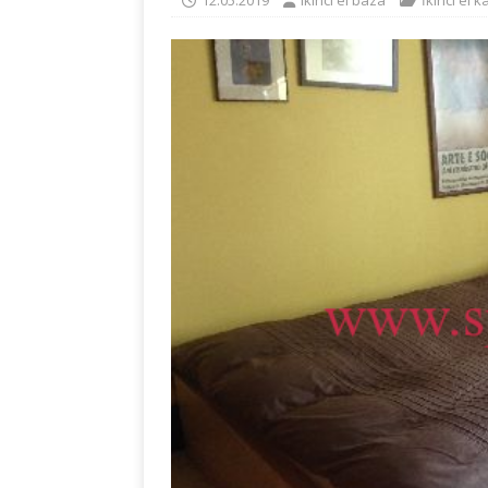
12.05.2019
ikinci el baza
İkinci el k