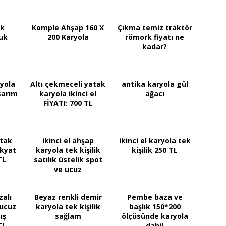
ek
Komple Ahşap 160 X
Çıkma temiz traktör
uk
200 Karyola
römork fiyatı ne
kadar?
ryola
Altı çekmeceli yatak
antika karyola gül
sarım
karyola ikinci el
ağacı
FİYATI: 700 TL
atak
ikinci el ahşap
ikinci el karyola tek
ekyat
karyola tek kişilik
kişilik 250 TL
TL
satılık üstelik spot
ve ucuz
zalı
Beyaz renkli demir
Pembe baza ve
 ucuz
karyola tek kişilik
başlık 150*200
ış
sağlam
ölçüsünde karyola
TL
dahil