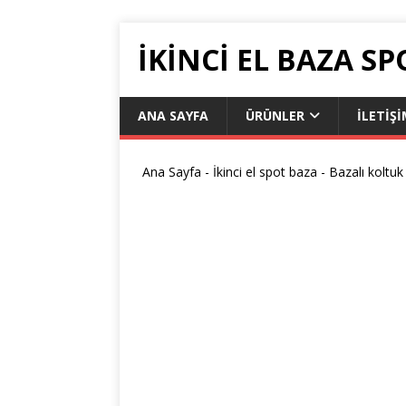
IKINCI EL BAZA SP
ANA SAYFA
ÜRÜNLER
İLETIŞ
Ana Sayfa
-
İkinci el spot baza
-
Bazalı koltuk