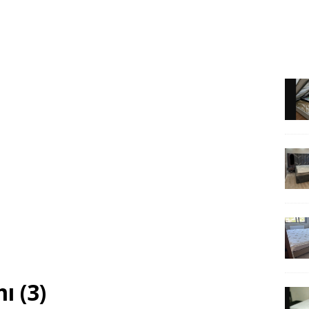
ı (3)