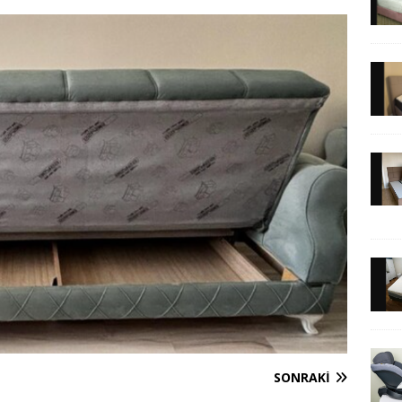
SONRAKI