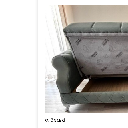
ÖNCEKI