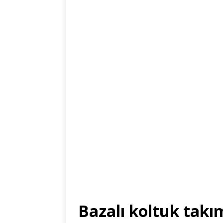
Bazalı koltuk takım