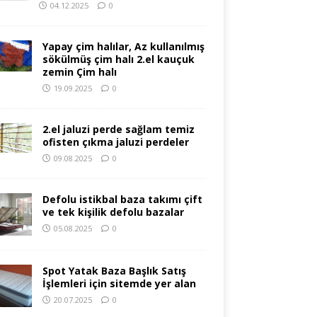
04.12.2025
0
Yapay çim halılar, Az kullanılmış
sökülmüş çim halı 2.el kauçuk
zemin Çim halı
19.09.2025
0
2.el jaluzi perde sağlam temiz
ofisten çıkma jaluzi perdeler
09.08.2025
0
Defolu istikbal baza takımı çift
ve tek kişilik defolu bazalar
05.08.2025
0
Spot Yatak Baza Başlık Satış
İşlemleri için sitemde yer alan
20.07.2025
0