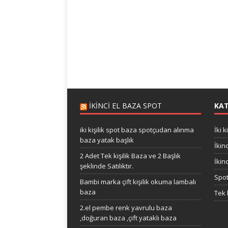
IKINCI EL BAZA SPOT
KAT
iki kişilik spot baza spotçudan alınma
İki k
baza yatak başlık
İkin
2 Adet Tek kişilik Baza ve 2 Başlık
İkin
şeklinde Satılıktır.
Spo
Bambi marka çift kişilik okuma lambalı
baza
Tek 
2.el pembe renk yavrulu baza
,doğuran baza ,çift yataklı baza