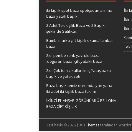
iki kişilik spot baza spotçudan alınma
İki k
baza yatak başlık
İkin
2 Adet Tek kişilik Baza ve 2 Başlık
İkin
şeklinde Satılıktır.
Spo
Bambi marka çift kişilik okuma lambalı
baza
Tek 
2.el pembe renk yavrulu baza
,doğuran baza ,çift yataklı baza
2.el Çok temiz kullanılmış Yataş baza
başlık ve yatak seti
Baza başlık temiz durumda yan yana
iki adet iki kişilik baza takımı
İKİNCİ EL AHŞAP GÖRÜNÜMLÜ BELLONA
BAZA ÇİFT KİŞİLİK
Telif hakkı © 2026 |
MH Themes
tarafından WordPr