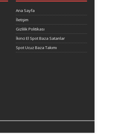
Ana Sayfa
İletişim
Gizlilik Politikası
İkinci El Spot Baza Satanlar
Spot Ucuz Baza Takımı