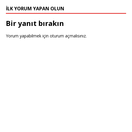
İLK YORUM YAPAN OLUN
Bir yanıt bırakın
Yorum yapabilmek için
oturum açmalısınız
.